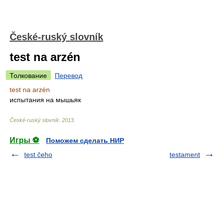
České-ruský slovník
test na arzén
Толкование
Перевод
test na arzén
испытания на мышьяк
České-ruský slovník
.
2013
.
Игры ⚽
Поможем сделать НИР
test čeho
testament